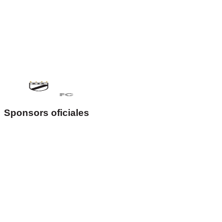
Suscríbete a nuestro boletín y recibe novedades,
beneﬁcios exclusivos y promociones de Danubio FC.
Cargando formulario...
Sponsors oficiales